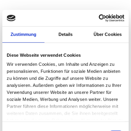
Zustimmung
Details
Über Cookies
Gestaltende
Diese Webseite verwendet Cookies
Wir verwenden Cookies, um Inhalte und Anzeigen zu
Steuerberatung
personalisieren, Funktionen für soziale Medien anbieten
zu können und die Zugriffe auf unsere Website zu
analysieren. Außerdem geben wir Informationen zu Ihrer
Verwendung unserer Website an unsere Partner für
soziale Medien, Werbung und Analysen weiter. Unsere
Profitieren Sie von unserer Erfahrung. Arbeiten
Partner führen diese Informationen möglicherweise mit
Sie mit uns zusammen und beeinflussen so
weiteren Daten zusammen, die Sie ihnen bereitgestellt
haben oder die sie im Rahmen Ihrer Nutzung der Dienste
Ihre Steuerhöhe.
gesammelt haben.
Einwilligungsauswahl