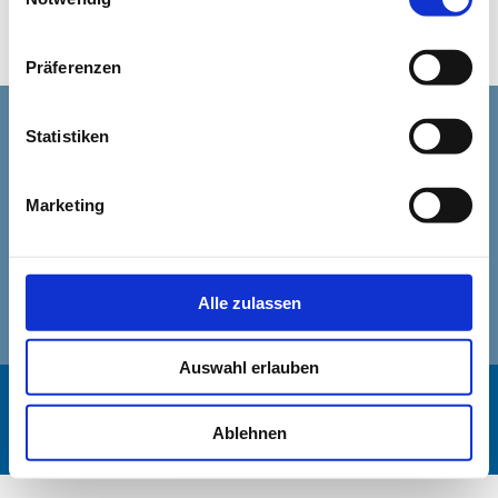
Ein WordPress-Kommentator
zu
Hallo Welt!
Präferenzen
Statistiken
Marketing
Alle zulassen
Auswahl erlauben
Marcus Wilp GmbH | Steuerberatungsgesellschaft |
22305 Hamburg | Wiesendamm 9 | Fon 040 52 01 92
Ablehnen
90