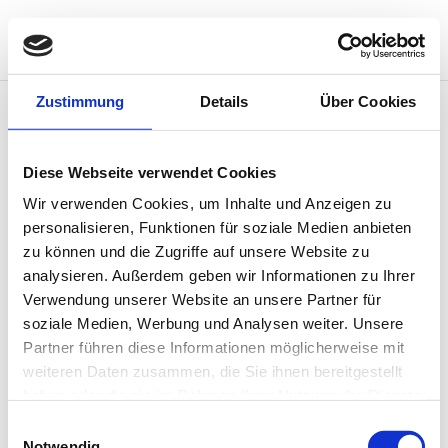
Zustimmung
Details
Über Cookies
Hallo Welt!
Willkommen bei WordPress. Dies ist dein erster
Diese Webseite verwendet Cookies
Beitrag. Bearbeite oder lösche ihn und beginne mit
Wir verwenden Cookies, um Inhalte und Anzeigen zu
dem Schreiben!
personalisieren, Funktionen für soziale Medien anbieten
zu können und die Zugriffe auf unsere Website zu
analysieren. Außerdem geben wir Informationen zu Ihrer
Verwendung unserer Website an unsere Partner für
soziale Medien, Werbung und Analysen weiter. Unsere
Neueste Beiträge
Partner führen diese Informationen möglicherweise mit
weiteren Daten zusammen, die Sie ihnen bereitgestellt
Hallo Welt!
haben oder die sie im Rahmen Ihrer Nutzung der Dienste
gesammelt haben.
Neueste Kommentare
Einwilligungsauswahl
Notwendig