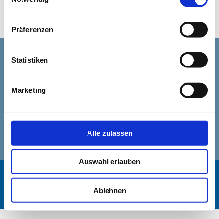
Ein WordPress-Kommentator
zu
Hallo Welt!
Präferenzen
Statistiken
Marketing
Alle zulassen
Auswahl erlauben
Marcus Wilp GmbH | Steuerberatungsgesellschaft |
22305 Hamburg | Wiesendamm 9 | Fon 040 52 01 92
Ablehnen
90