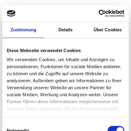
Zustimmung
Details
Über Cookies
Hallo Welt!
Willkommen bei WordPress. Dies ist dein erster
Diese Webseite verwendet Cookies
Beitrag. Bearbeite oder lösche ihn und beginne mit
Wir verwenden Cookies, um Inhalte und Anzeigen zu
dem Schreiben!
personalisieren, Funktionen für soziale Medien anbieten
zu können und die Zugriffe auf unsere Website zu
analysieren. Außerdem geben wir Informationen zu Ihrer
Verwendung unserer Website an unsere Partner für
soziale Medien, Werbung und Analysen weiter. Unsere
Neueste Beiträge
Partner führen diese Informationen möglicherweise mit
weiteren Daten zusammen, die Sie ihnen bereitgestellt
Hallo Welt!
haben oder die sie im Rahmen Ihrer Nutzung der Dienste
gesammelt haben.
Neueste Kommentare
Einwilligungsauswahl
Notwendig